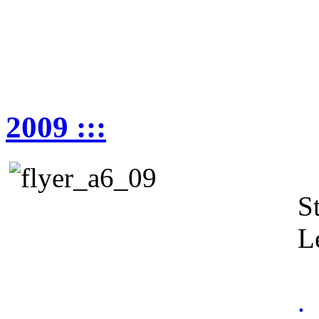
2009 :::
T
S
Le
.