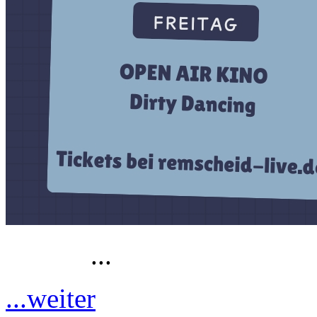
...
...weiter