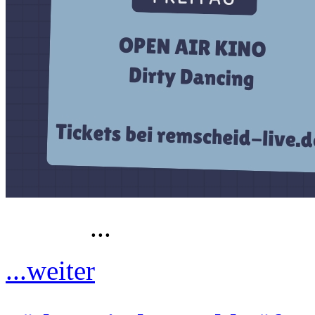
...
...weiter